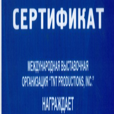
«ГУЛОМ МАДАМИНБЕК», расположенной в городе
Ташкенте, Юнусабадский район, квартал 15, дом 29, дом 2.
Время работы: с понедельника по субботу. С 9-00 до 17-00.
Выходной день – воскресенье.
Телефон: 71 222-20-00; 71 223-33-30; 71 222-52-46; 71 222-
52-47;
Администрация 20.08.2024.
Закрыть