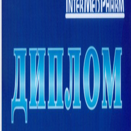
противоречащим им способом.
До настоящего времени между ЧП «ГУЛОМ
МАДАМИНБЕК» и аптеками, реализующими поддельные,
некачественные, неэффективные, поддельные,
контрафактные препараты G`M ELIXIR, по заниженным
ценам отсутствуют договоры купли-продажи или другие
соответствующие документы.
Поддельные, некачественные, неэффективные препараты,
которые производятся организованными преступными
группировками лицемеров, лицемеров, мошенников,
нечестных, нечистоплотных, плагиаторов с нарушением
соответствующих законов и условий производства в
Узбекистане и за рубежом, и сейчас продаются по очень
низким ценам. во многих аптеках остерегайтесь
поддельных, поддельных препаратов G`M Elixir!
Рекомендуем приобретать оригинальные лекарственные
средства G`M Elixir только в аптеке частного предприятия