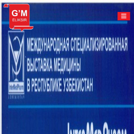
Объявление
ВНИМАНИЕ!
ОБЪЯВЛЕНИЕ!
В настоящий момент препараты G`M Elixir, которые
продаются по заниженным ценам во многих аптеках и
«добровольцами», используются организованными
преступными группировками, состоящими из лицемеров,
лицемеров, мошенников, нечестных, нечистоплотных,
плагиаторов, в нарушение соответствующего
законодательства. законы, действующие в Узбекистане и
за рубежом, а также условия производства. Сообщаем
Вам, что это поддельные, некачественные,
неэффективные, поддельные, контрафактные
лекарственные средства, которые производятся