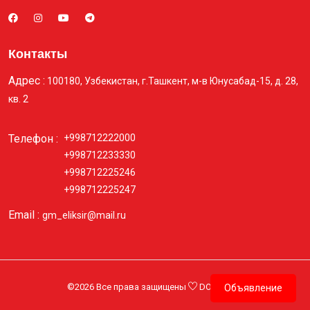
Контакты
Адрес :
100180, Узбекистан, г.Ташкент, м-в Юнусабад-15, д. 28,
кв. 2
Телефон :
+998712222000
+998712233330
+998712225246
+998712225247
Email :
gm_eliksir@mail.ru
©
2026 Все права защищены
DORA DEV.
Объявление